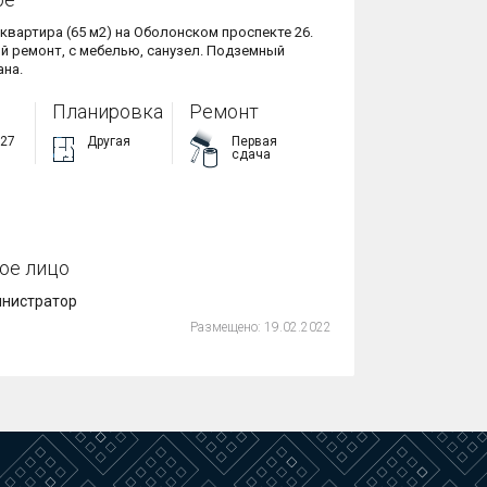
2-комнатная квартира (65 м2) на Оболонском проспекте 26. 
й ремонт, с мебелью, санузел. Подземный 
ана.
Планировка
Ремонт
 27
Другая
Первая
сдача
ое лицо
нистратор
Размещено:
19.02.2022