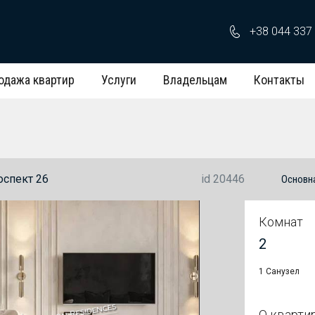
+38 044 337
одажа квартир
Услуги
Владельцам
Контакты
оспект 26
id 20446
Основн
Комнат
2
1 Санузел
О кварти