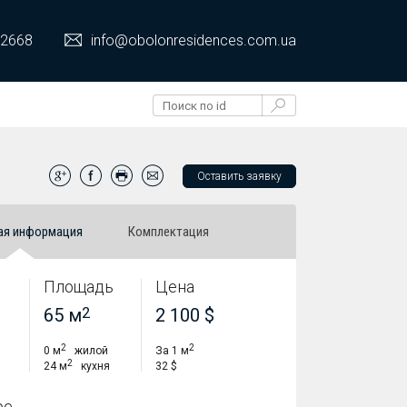
 2668
info@obolonresidences.com.ua
Оставить заявку
ая информация
Комплектация
Площадь
Цена
65 м
2
2 100 $
2
2
0 м
жилой
За 1 м
2
24 м
кухня
32 $
ре