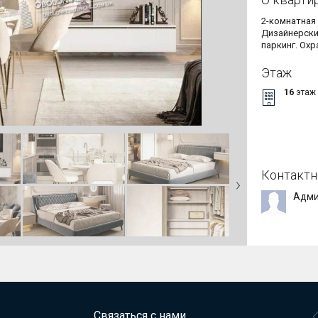
Дизайнерски
паркинг. Охр
Этаж
16
этаж
Контактн
Адми
Связаться с нами